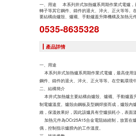
一、用途 本系列井式加熱爐系周期作業式電爐，最
轉子等其它鋼件、鑄件的退火、淬火、正火等等。
要結構由爐殼、爐襯、手動爐蓋升降機構及加熱元件構
0535-8635328
產品詳情
一、用途
本系列井式加熱爐系周期作業式電爐，最高使用溫度
鋼件、鑄件的退火、淬火、正火等等。在空氣環境
二、結構簡介
本井式加熱爐主要結構由爐殼、爐襯、手動爐蓋升
制電爐溫度。爐殼由鋼板及型鋼焊接而成，爐殼內
維，保溫效果好，因此該爐具有空爐損耗小，表面
加熱元件為OCr25A15合金電阻絲繞制，放置
偶，控制指示爐膛內的工作溫度。
三、技術參數