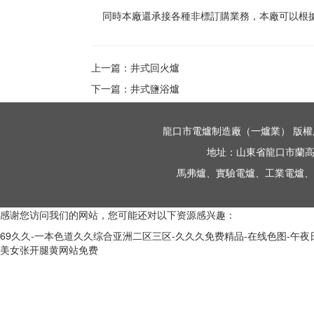
同時本廠還承接各種非標訂購業務，本廠可以根據
上一篇：
井式回火爐
下一篇：
井式鹽浴爐
龍口市電爐制造廠（一爐業）
版權所
地址：山東省龍口市蘭高鎮政
馬弗爐、實驗電爐、工業電爐、
感谢您访问我们的网站，您可能还对以下资源感兴趣：
69久久-一本色道久久综合亚洲二区三区-久久久免费精品-在线色图-午夜日韩福
美女张开腿黄网站免费