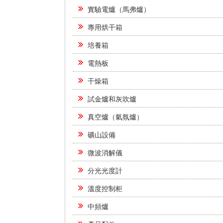
實驗電爐（馬弗爐）
專用烘干箱
培養箱
電熱板
干燥箱
試金爐和灰吹爐
真空爐（氣氛爐）
礦山設備
微波消解儀
分光光度計
溫度控制柜
中頻爐